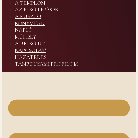
A TEMPLOM
AZ ELSŐ LÉPÉSEK
A KÜSZÖB
KÖNYVTÁR
NAPLÓ
MŰHELY
A BELSŐ ÚT
KAPCSOLAT
HAZATÉRÉS
TANFOLYAMI PROFILOM