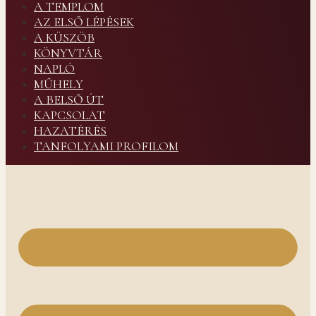
A TEMPLOM
AZ ELSŐ LÉPÉSEK
A KÜSZÖB
KÖNYVTÁR
NAPLÓ
MŰHELY
A BELSŐ ÚT
KAPCSOLAT
HAZATÉRÉS
TANFOLYAMI PROFILOM