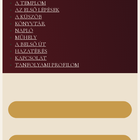
A TEMPLOM
AZ ELSŐ LÉPÉSEK
A KÜSZÖB
KÖNYVTÁR
NAPLÓ
MŰHELY
A BELSŐ ÚT
HAZATÉRÉS
KAPCSOLAT
TANFOLYAMI PROFILOM