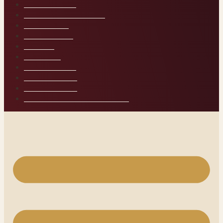
A TEMPLOM
AZ ELSŐ LÉPÉSEK
A KÜSZÖB
KÖNYVTÁR
NAPLÓ
MŰHELY
A BELSŐ ÚT
KAPCSOLAT
HAZATÉRÉS
TANFOLYAMI PROFILOM