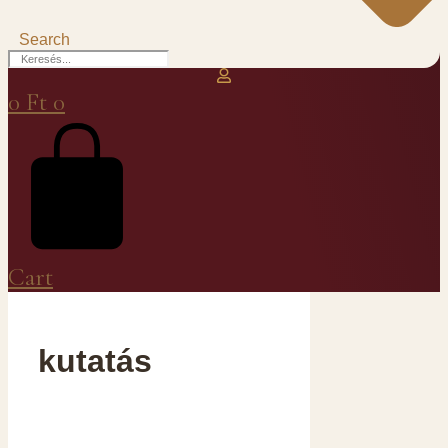
Search
0
Ft
0
Cart
kutatás