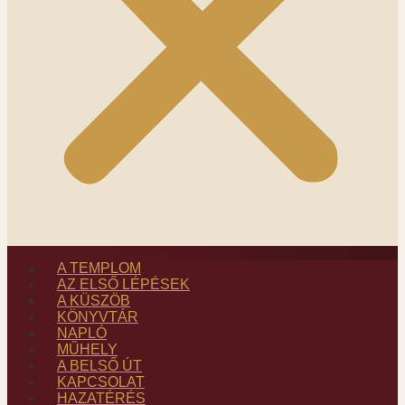
A TEMPLOM
AZ ELSŐ LÉPÉSEK
A KÜSZÖB
KÖNYVTÁR
NAPLÓ
MŰHELY
A BELSŐ ÚT
KAPCSOLAT
HAZATÉRÉS