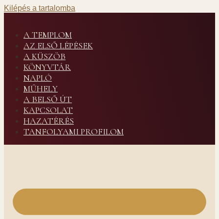
Kilépés a tartalomba
A TEMPLOM
AZ ELSŐ LÉPÉSEK
A KÜSZÖB
KÖNYVTÁR
NAPLÓ
MŰHELY
A BELSŐ ÚT
KAPCSOLAT
HAZATÉRÉS
TANFOLYAMI PROFILOM