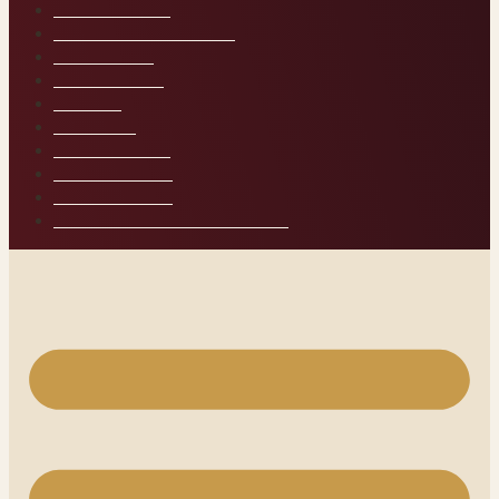
A TEMPLOM
AZ ELSŐ LÉPÉSEK
A KÜSZÖB
KÖNYVTÁR
NAPLÓ
MŰHELY
A BELSŐ ÚT
HAZATÉRÉS
KAPCSOLAT
TANFOLYAMI PROFILOM