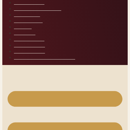
A TEMPLOM
AZ ELSŐ LÉPÉSEK
A KÜSZÖB
KÖNYVTÁR
NAPLÓ
MŰHELY
A BELSŐ ÚT
KAPCSOLAT
HAZATÉRÉS
TANFOLYAMI PROFILOM