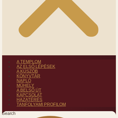
A TEMPLOM
AZ ELSŐ LÉPÉSEK
A KÜSZÖB
KÖNYVTÁR
NAPLÓ
MŰHELY
A BELSŐ ÚT
KAPCSOLAT
HAZATÉRÉS
TANFOLYAMI PROFILOM
Search