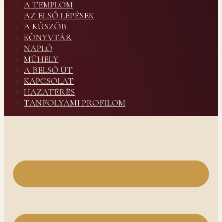
A TEMPLOM
AZ ELSŐ LÉPÉSEK
A KÜSZÖB
KÖNYVTÁR
NAPLÓ
MŰHELY
A BELSŐ ÚT
KAPCSOLAT
HAZATÉRÉS
TANFOLYAMI PROFILOM