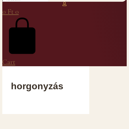
0
Ft
0
Cart
horgonyzás
Szakrális eröhelyek