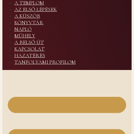
A TEMPLOM
AZ ELSŐ LÉPÉSEK
A KÜSZÖB
KÖNYVTÁR
NAPLÓ
MŰHELY
A BELSŐ ÚT
KAPCSOLAT
HAZATÉRÉS
TANFOLYAMI PROFILOM